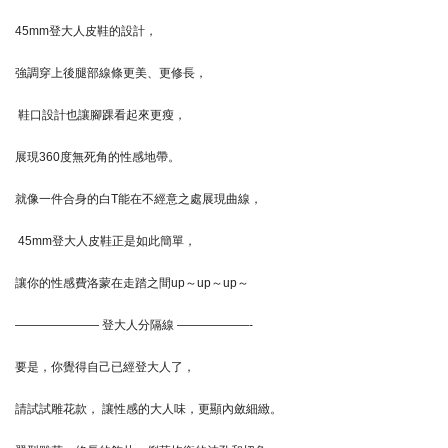
45mm登大人皮鞋的設計，
強調穿上後腿部線條更美、更修長，
鞋口設計也讓腳踝看起來更瘦，
展現360度無死角的性感地帶。
就像一件合身的白T能在不經意之處展現曲線，
45mm登大人皮鞋正是如此簡單，
讓你的性感費洛蒙在走踏之間up～up～up～
——————— 登大人分隔線 ——————-
要是，你覺得自己已經登大人了，
請試試雕花款， 讓性感的大人味，更顯內斂細緻。