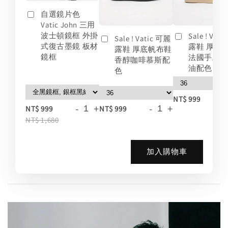
自選鏡片色
Vatic John 三用
波士頓鏡框 外掛
Sale ! Vat
Sale ! Vatic 可麗
式復古墨鏡 板材
露鞋 厚底
露鞋 厚底帆布鞋
鏡框
法國手工
香醇咖啡慕斯配
油配色
色
-
NT$ 999
-
+
-
+
NT$ 999
NT$ 999
NT$ 1,680
加入購物車