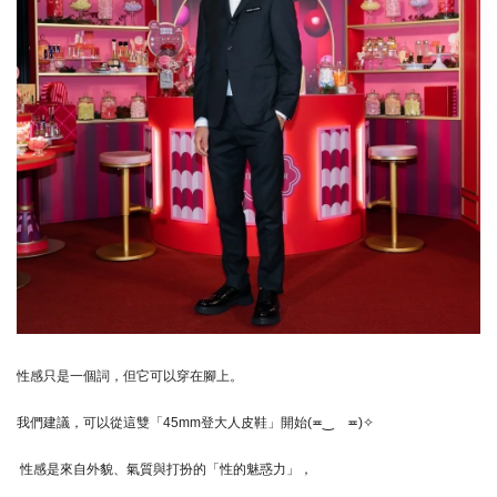
性感只是一個詞，但它可以穿在腳上。
我們建議，可以從這雙「45mm登大人皮鞋」開始(≖‿ゝ≖)✧
性感是來自外貌、氣質與打扮的「性的魅惑力」，