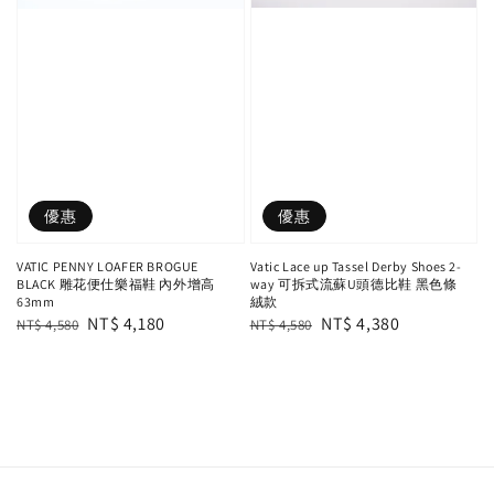
優惠
優惠
Vatic Lace up Tassel Derby Shoes 2-
VATIC PENNY LOAFER BROGUE
way 可拆式流蘇U頭德比鞋 黑色條
BLACK 雕花便仕樂福鞋 內外增高
絨款
63mm
Regular
Sale
NT$ 4,380
Regular
Sale
NT$ 4,180
NT$ 4,580
NT$ 4,580
price
price
price
price