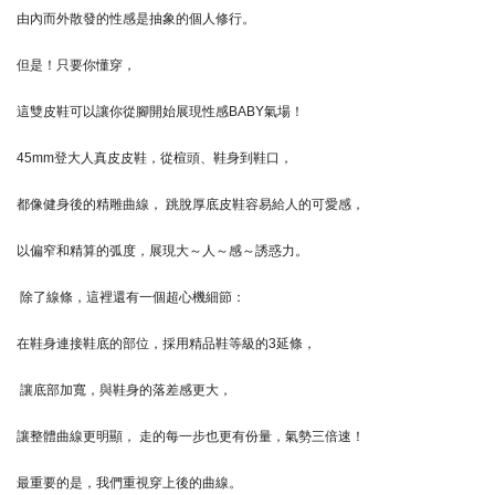
由內而外散發的性感是抽象的個人修行。
但是！只要你懂穿，
這雙皮鞋可以讓你從腳開始展現性感BABY氣場！
45mm登大人真皮皮鞋，從楦頭、鞋身到鞋口，
都像健身後的精雕曲線， 跳脫厚底皮鞋容易給人的可愛感，
以偏窄和精算的弧度，展現大～
人～感～誘惑力。
除了線條，這裡還有一個超心機細節：
在鞋身連接鞋底的部位，
採用精品鞋等級的3延條，
讓底部加寬，與鞋身的落差感更大，
讓整體曲線更明顯， 走的每一步也更有份量，氣勢三倍速！
最重要的是，我們重視穿上後的曲線。