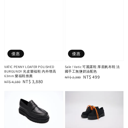
優惠
優惠
VATIC PENNY LOAFER POLISHED
Sale ! Vatic 可麗露鞋 厚底帆布鞋 法
BURGUNDY 光皮樂福鞋 內外增高
國手工無鹽奶油配色
63mm 樂福鞋推薦
Regular
Sale
NT$ 499
NT$ 2,380
Regular
Sale
NT$ 3,880
NT$ 4,180
price
price
price
price