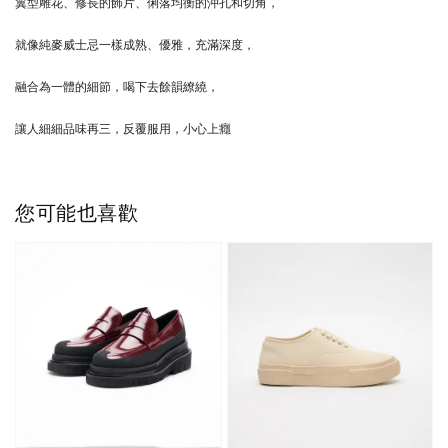
翼型雕花、修長的飾片、俐落均衡的沖孔和切角，
就像純麥威士忌一樣成熟、優雅，充滿深度，
融合為一體的細節，喝下去餘韻繚繞，
讓人細細品味再三，
反覆服用，小心上癮
您可能也喜歡