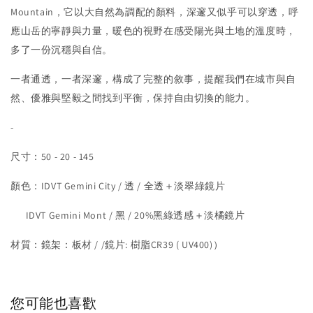
Mountain，它以大自然為調配的顏料，深邃又似乎可以穿透，呼
應山岳的寧靜與力量，暖色的視野在感受陽光與土地的溫度時，
多了一份沉穩與自信。
一者通透，一者深邃，構成了完整的敘事，提醒我們在城市與自
然、優雅與堅毅之間找到平衡，保持自由切換的能力。
-
尺寸：50 - 20 - 145
顏色：IDVT Gemini City / 透 / 全透＋淡翠綠鏡片
IDVT Gemini Mont / 黑 / 20%黑綠透感＋淡橘鏡片
材質：鏡架：板材 / /鏡片: 樹脂CR39 ( UV400)）
您可能也喜歡