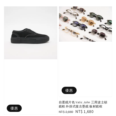
price
price
優惠
自選鏡片色 Vatic John 三用波士頓
鏡框 外掛式復古墨鏡 板材鏡框
優惠
Regular
Sale
NT$ 1,680
NT$ 2,880