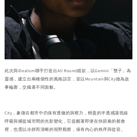
此次與iDealism聯手打造出All Round鏡款，以Gemini「雙子」為
靈感，建立出兩種個性的風格語言，並以Mountain與City做為故
事輪廓，交織著不同面貌。
City，象徵在都市中仍保有透徹的洞察力，輕盈的半透感讓視線
呼吸與捕捉城市間的光影變化，它提醒著即便在快節奏的都會
裡，也需以冷靜而清晰的視野觀察，保有內心的秩序與從容。