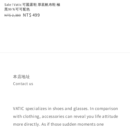
price
price
Sale ! Vatic 可麗露鞋 厚底帆布鞋 極
黑99％可可配色
Regular
Sale
NT$ 499
NT$ 2,380
price
price
本店地址
Contact us
VATIC specializes in shoes and glasses. In comparison
with clothing, accessories can reveal you life attitude
more directly. As if those sudden moments one