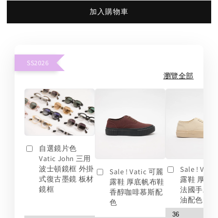
加入購物車
SS2026
瀏覽全部
自選鏡片色
Vatic John 三用
波士頓鏡框 外掛
Sale ! Vat
Sale ! Vatic 可麗
式復古墨鏡 板材
露鞋 厚底
露鞋 厚底帆布鞋
鏡框
法國手工
香醇咖啡慕斯配
油配色
色