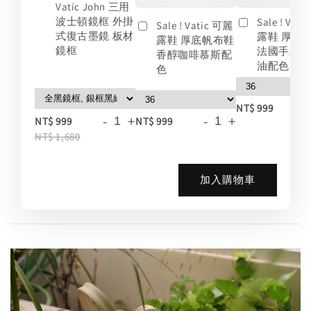
Vatic John 三用
波士頓鏡框 外掛
Sale ! Vat
Sale ! Vatic 可麗
式復古墨鏡 板材
露鞋 厚底
露鞋 厚底帆布鞋
鏡框
法國手工
香醇咖啡慕斯配
油配色
色
-
NT$ 999
-
+
-
+
NT$ 999
NT$ 999
NT$ 1,680
加入購物車