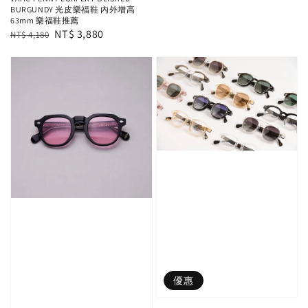
BURGUNDY 光皮樂福鞋 內外增高
63mm 樂福鞋推薦
Regular
Sale
NT$ 3,880
NT$ 4,180
price
price
優惠