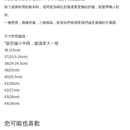
除了經典鞋帶款帆布鞋，老闆更加碼比舒服還要更懶的舒服，
鬆緊帶懶人鞋
款。
一種態度，兩種舒服，三種風味，
歡迎你們來感受我們誠意滿滿的可麗露。
尺寸對照建議：
*版型偏小半碼，建議拿大一號
36 (23cm)
37(23.5-24cm)
38(24-24.5cm)
39(25cm)
40(25.5cm)
41(26cm)
42(27cm)
43(28cm)
44(29cm)
您可能也喜歡