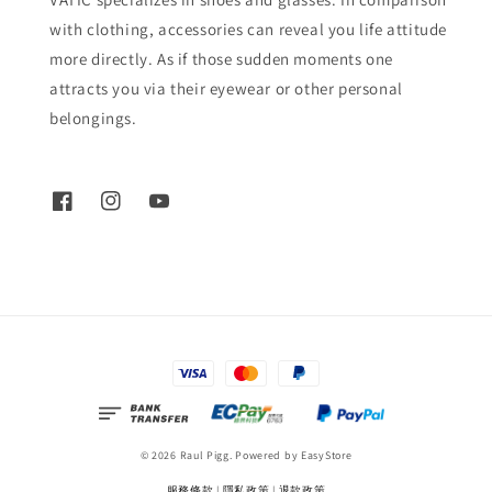
with clothing, accessories can reveal you life attitude
more directly. As if those sudden moments one
attracts you via their eyewear or other personal
belongings.
© 2026 Raul Pigg. Powered by
EasyStore
服務條款
|
隱私政策
|
退款政策