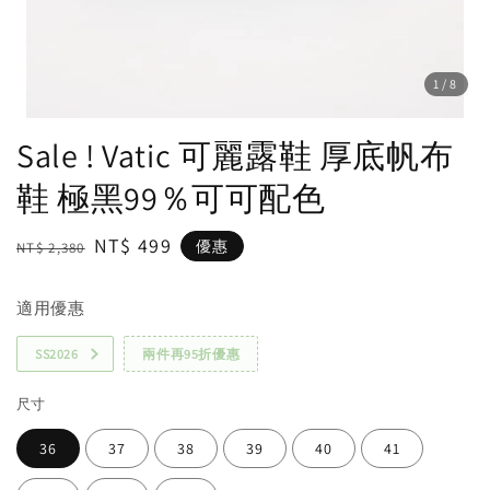
1
/8
Sale ! Vatic 可麗露鞋 厚底帆布
鞋 極黑99％可可配色
Regular
Sale
NT$ 499
優惠
NT$ 2,380
price
price
適用優惠
SS2026
兩件再95折優惠
尺寸
36
37
38
39
40
41