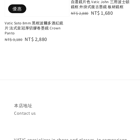
自選鏡片色 Vatic John 三用波士頓
鏡框 外掛式復古墨鏡 板材鏡框
優惠
Regular
Sale
NT$ 1,680
NT$ 2,880
price
price
Vatic Soto 8mm 黑框波爾多酒紅鏡
片 法式皇冠厚切膠卷墨鏡 Crown
Panto
Regular
Sale
NT$ 2,880
NT$ 3,180
price
price
本店地址
Contact us
VATIC specializes in shoes and glasses. In comparison