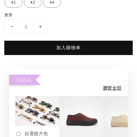
42
43
44
數量
加入購物車
SS2026
瀏覽全部
自選鏡片色