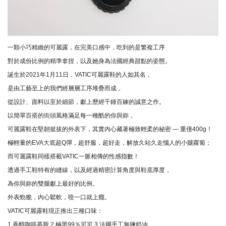
一顆小巧精緻的可麗露，在完美口感中，吃到的是繁複工序
對於成份比例的精準拿捏，以及她身為法國經典甜點的姿態。
誕生於2021年1月11日，VATIC可麗露鞋的人如其名，
是由工藝至上的我們經層層工序堆疊而成，
從設計、
面料以至於細節，獻上歷經千錘百鍊的誠意之作。
以簡單百搭的街頭風格滿足每一種酷的你與妳，
可麗露鞋在堅韌挺拔的外表下，其實內心藏著極致輕柔的秘密 — 重僅400g！
極輕量的EVA大底超Q彈，超舒服，超好走，
解放久站久走惱人的小腿蘿蔔；
而可麗露鞋同樣搭載VATIC一脈相傳的性感指數！
透過手工鞋特有的縫線，以及經過精密計算角度與鞋底厚度，
為你與妳的雙腿獻上最好的比例。
外表勁脆，內心鬆軟，咬一口就上癮。
VATIC可麗露鞋現正推出三種口味：
1.香醇咖啡慕斯 2.極黑99％可可 3.法國手工無鹽奶油