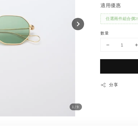
適用優惠
任選兩件組合價29
數量
分享
1
/9