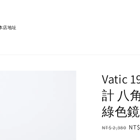
本店地址
Vati
計 八
綠色鏡
Regular
Sal
NT$
NT$ 2,380
price
pri