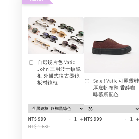
自選鏡片色 Vatic
John 三用波士頓鏡
框 外掛式復古墨鏡
Sale ! Vatic 可麗露
板材鏡框
厚底帆布鞋 香醇咖
啡慕斯配色
-
+
-
NT$ 999
NT$ 999
NT$ 1,680