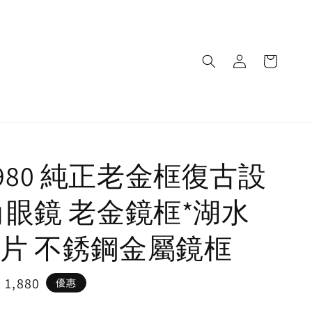
c 1980 純正老金框復古設
角眼鏡 老金鏡框*湖水
片 不銹鋼金屬鏡框
e
 1,880
優惠
ce