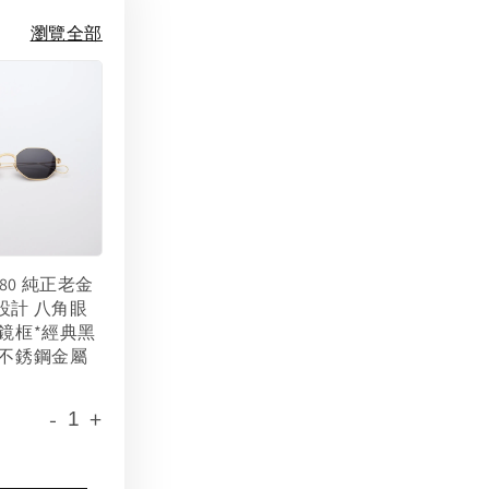
瀏覽全部
 1980 純正老金
設計 八角眼
金鏡框*經典黑
 不銹鋼金屬
-
+