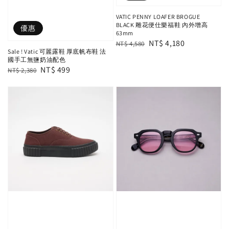
VATIC PENNY LOAFER BROGUE
BLACK 雕花便仕樂福鞋 內外增高
優惠
63mm
Regular
Sale
NT$ 4,180
NT$ 4,580
Sale ! Vatic 可麗露鞋 厚底帆布鞋 法
price
price
國手工無鹽奶油配色
Regular
Sale
NT$ 499
NT$ 2,380
price
price