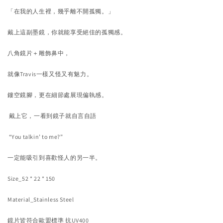
「在我的人生裡，幾乎離不開孤獨。」
戴上這副墨鏡，你就能享受絕佳的孤獨感。
八角鏡片＋雕飾鼻中，
就像Travis一樣又怪又有魅力。
鏤空鏡腳，更在細節處展現偏執感。
戴上它，一看到鏡子就自言自語
“You talkin’ to me?”
一定能吸引到喜歡怪人的另一半。
Size_52 * 22 * 150
Material_Stainless Steel
鏡片皆符合歐盟標準 抗UV400