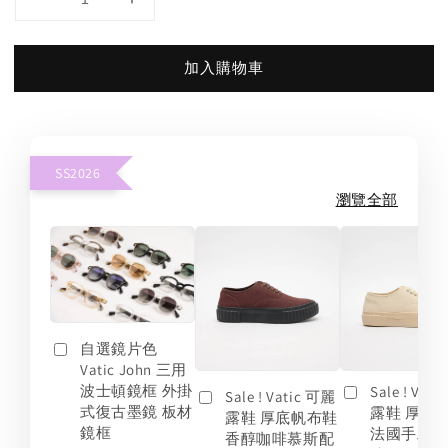
加入購物車
SS2026
瀏覽全部
自選鏡片色
Vatic John 三用
波士頓鏡框 外掛
Sale ! Vat
Sale ! Vatic 可麗
式復古墨鏡 板材
露鞋 厚底
露鞋 厚底帆布鞋
鏡框
法國手工
香醇咖啡慕斯配