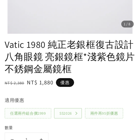
1
/8
Vatic 1980 純正老銀框復古設計
八角眼鏡 亮銀鏡框*淺紫色鏡片
不銹鋼金屬鏡框
Regular
Sale
NT$ 1,880
優惠
NT$ 2,380
price
price
適用優惠
任選兩件組合價2999
SS2026
兩件再95折優惠
數量