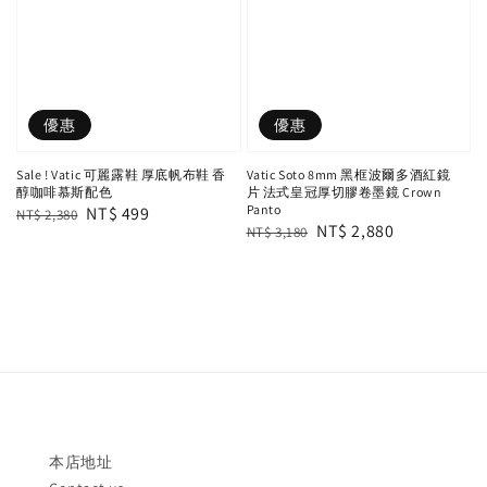
優惠
優惠
Sale ! Vatic 可麗露鞋 厚底帆布鞋 香
Vatic Soto 8mm 黑框波爾多酒紅鏡
醇咖啡慕斯配色
片 法式皇冠厚切膠卷墨鏡 Crown
Panto
Regular
Sale
NT$ 499
NT$ 2,380
Regular
Sale
NT$ 2,880
NT$ 3,180
price
price
price
price
本店地址