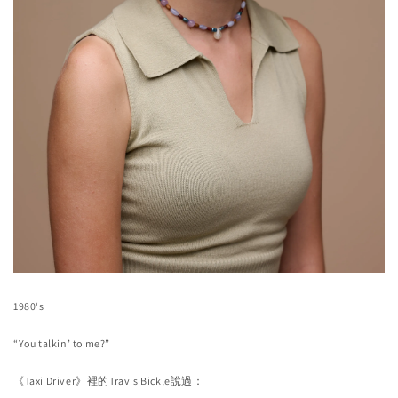
1980‘s
“You talkin’ to me?”
《Taxi Driver》裡的Travis Bickle說過：