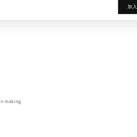
加
 in making