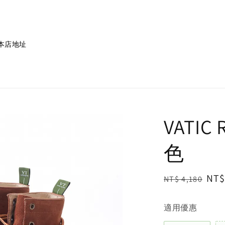
本店地址
VATIC
色
Regular
Sal
NT$
NT$ 4,180
price
pri
適用優惠