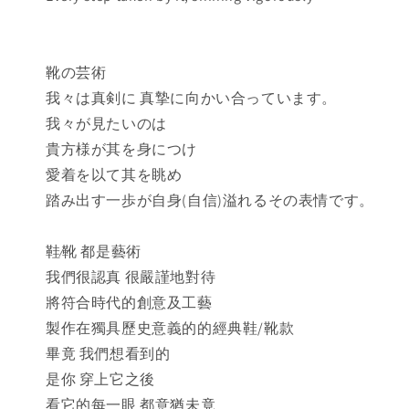
靴の芸術
我々は真剣に 真摯に向かい合っています。
我々が見たいのは
貴方様が其を身につけ
愛着を以て其を眺め
踏み出す一歩が自身(自信)溢れるその表情です。
鞋∕靴 都是藝術
我們很認真 很嚴謹地對待
將符合時代的創意及工藝
製作在獨具歷史意義的的經典鞋/靴款
畢竟 我們想看到的
是你 穿上它之後
看它的每一眼 都意猶未竟