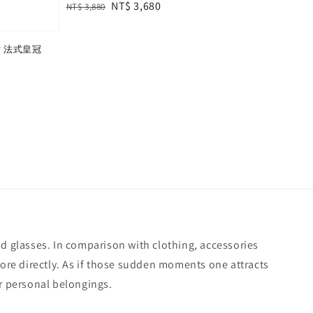
Regular
Sale
NT$ 3,680
NT$ 3,880
price
price
鏡片 法式皇冠
nd glasses. In comparison with clothing, accessories
more directly. As if those sudden moments one attracts
er personal belongings.