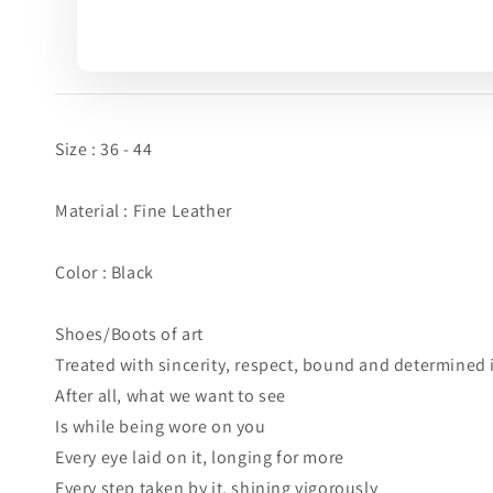
Size : 36 - 44
Material : Fine Leather
Color : Black
Shoes/Boots of art
Treated with sincerity, respect, bound and determined
After all, what we want to see
Is while being wore on you
Every eye laid on it, longing for more
Every step taken by it, shining vigorously