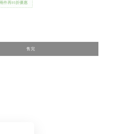
兩件再95折優惠
售完