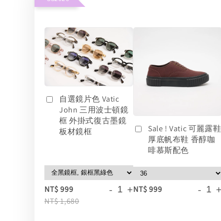
自選鏡片色 Vatic
John 三用波士頓鏡
框 外掛式復古墨鏡
Sale ! Vatic 可麗露
板材鏡框
厚底帆布鞋 香醇咖
啡慕斯配色
-
+
-
NT$ 999
NT$ 999
NT$ 1,680