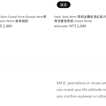
優惠
 Soto Crystal Pure Glasses 8mm厚
Vatic Soto 8mm 黑框波爾多酒紅
wn Panto 板材鏡框
厚切膠卷墨鏡 Crown Panto
le
$ 2,880
Regular
Sale
NT$ 2,880
NT$ 3,180
ice
price
price
VATIC specializes in shoes a
can reveal you life attitude 
you via their eyewear or oth