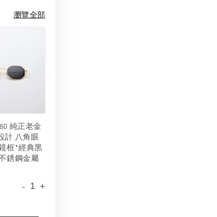
瀏覽全部
 1980 純正老金
設計 八角眼
金鏡框*經典黑
 不銹鋼金屬
-
+