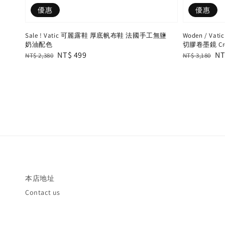
優惠
優惠
Sale ! Vatic 可麗露鞋 厚底帆布鞋 法國手工無鹽
Woden / Vatic
奶油配色
切膠卷墨鏡 Cro
Regular
Sale
NT$ 499
Regular
Sa
NT
NT$ 2,380
NT$ 3,180
price
price
price
pr
本店地址
Contact us