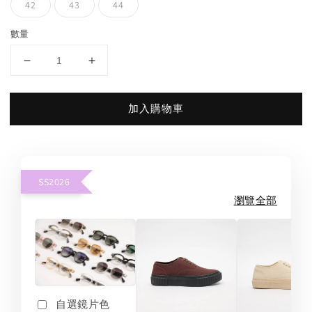
42
43
44
數量
加入購物車
SS2026
瀏覽全部
自選鏡片色