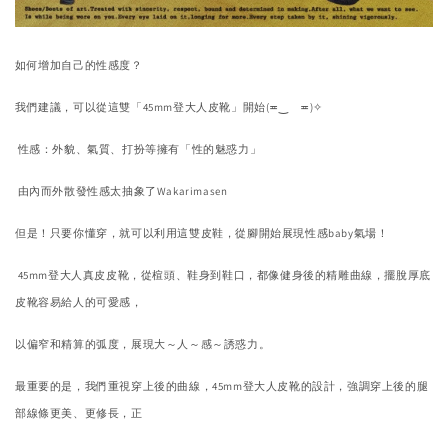
如何增加自己的性感度？
我們建議，可以從這雙「45mm登大人皮靴」開始(≖‿ゝ≖)
✧
性感：外貌、氣質、打扮等擁有「性的魅惑力」
由內而外散發性感太抽象了Wakarimasen
但是！只要你懂穿，就可以利用這雙皮鞋，
從腳開始展現性感baby氣場！
45mm登大人真皮皮靴，從楦頭、鞋身到鞋口，
都像健身後的精雕曲線，擺脫厚底
皮靴容易給人的可愛感，
以偏窄和精算的弧度，展現大～人～感～誘惑力。
最重要的是，我們重視穿上後的曲線，4
5mm登大人皮靴的設計，強調穿上後的腿
部線條更美、更修長，
正