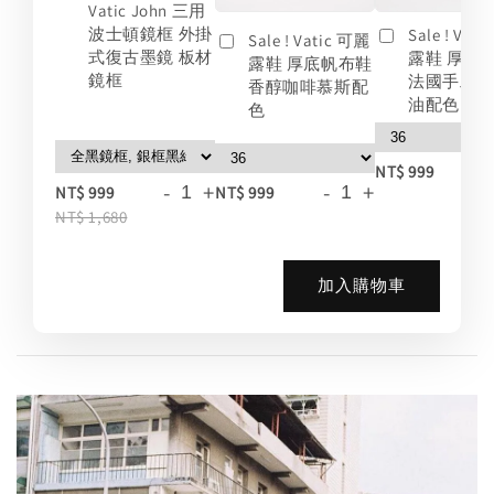
Vatic John 三用
波士頓鏡框 外掛
Sale ! Vat
Sale ! Vatic 可麗
式復古墨鏡 板材
露鞋 厚底
露鞋 厚底帆布鞋
鏡框
法國手工
香醇咖啡慕斯配
油配色
色
-
NT$ 999
-
+
-
+
NT$ 999
NT$ 999
NT$ 1,680
加入購物車