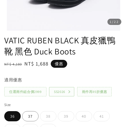
1
/22
VATIC RUBEN BLACK 真皮獵鴨
靴 黑色 Duck Boots
Regular
Sale
NT$ 1,688
優惠
NT$ 4,180
price
price
適用優惠
任選兩件組合價2999
SS2026
兩件再95折優惠
Size
36
37
38
39
40
41