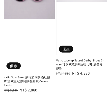
優惠
Vatic Lace up Tassel Derby Shoes 2-
way 可拆式流蘇U頭德比鞋 黑色條
優惠
絨款
Regular
Sale
NT$ 4,380
NT$ 4,580
Vatic Soto 8mm 黑框波爾多酒紅鏡
price
price
片 法式皇冠厚切膠卷墨鏡 Crown
Panto
Regular
Sale
NT$ 2,880
NT$ 3,180
price
price