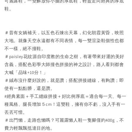
可麗露鞋，一雙解放你小腿的厚底鞋，輕盈走向經典的厚底
鞋。
＃昔有女媧補天，以五色石煉出天幕，幻化朝霞黃昏，映照
大地。就像天空永遠都有不同表情，每一雙渲染鞋個性也都
不一樣，絕不撞鞋。
＃paisley花紋源自印度教的生命之樹，有著帶來好運的美好
含義，搭配色彩學大師撞色拼接的神之設計，路人看到都會
大喊「品味+10分！」
＃絨布沒什麼好說的，就是讚；搭配拼接縫線，有夠讚；即
使有一點點髒，還是讚。
#經典素面＋手工縫線拼接＋好比例厚底＝適合每一天、每一
種風格、腿長增加５cm！這雙鞋，擁有你不虧，沒入手有一
丟丟可惜。
＃出門懶，走路也懶嗎？可麗露懶人鞋一隻腳僅約400g，不
費力輕飄飄抵達目的地。