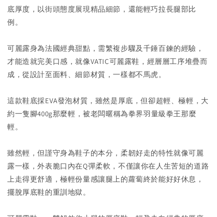
底厚度，以街頭態度展現精品細節，還能輕巧拉長腿部比
例。
可麗露身為法國經典甜點，需繁複步驟及千錘百鍊的經驗，
才能造就完美口感，就像VATIC可麗露鞋，經層層工序堆疊而
成，從設計至面料、細節材質，一樣都不馬虎。
這款鞋底採EVA發泡材質，雖然是厚底，但卻超輕、極輕，大
約一隻腳400g那麼輕，被老闆暱稱為拳界羽量級拳王那麼
輕。
雖然輕，但謹守身為鞋子的本分，柔韌好走的特性就像可麗
露一樣，外表脆口內在Q彈柔軟，不僅讓你在人生苦短的道路
上走得更舒適，極輕份量感讓腿上的蘿蔔終於能好好休息，
擺脫厚底鞋的重訓地獄。