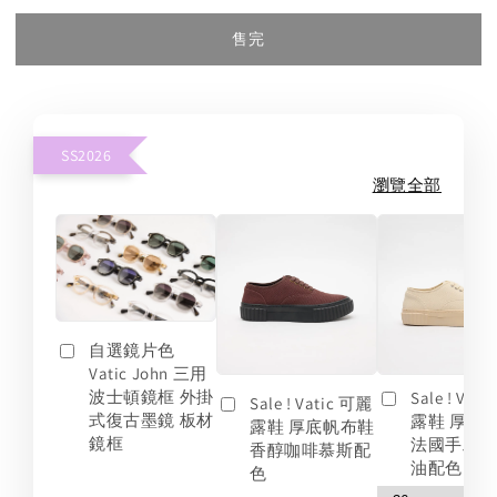
售完
SS2026
瀏覽全部
自選鏡片色
Vatic John 三用
波士頓鏡框 外掛
Sale ! Vat
Sale ! Vatic 可麗
式復古墨鏡 板材
露鞋 厚底
露鞋 厚底帆布鞋
鏡框
法國手工
香醇咖啡慕斯配
油配色
色