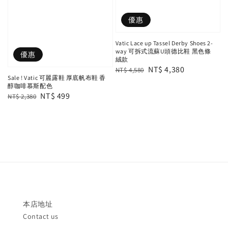
優惠
Vatic Lace up Tassel Derby Shoes 2-
way 可拆式流蘇U頭德比鞋 黑色條
優惠
絨款
Regular
Sale
NT$ 4,380
NT$ 4,580
Sale ! Vatic 可麗露鞋 厚底帆布鞋 香
price
price
醇咖啡慕斯配色
Regular
Sale
NT$ 499
NT$ 2,380
price
price
本店地址
Contact us