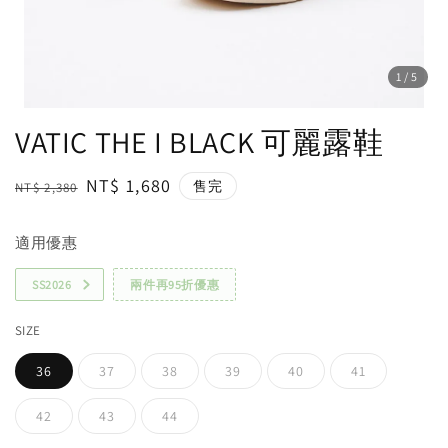
1
/5
VATIC THE I BLACK 可麗露鞋
Regular
Sale
NT$ 1,680
售完
NT$ 2,380
price
price
適用優惠
SS2026
兩件再95折優惠
SIZE
36
37
38
39
40
41
42
43
44