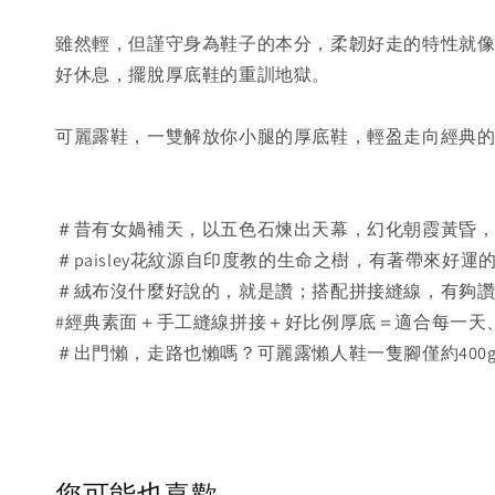
雖然輕，但謹守身為鞋子的本分，柔韌好走的特性就像
好休息，擺脫厚底鞋的重訓地獄。
可麗露鞋，一雙解放你小腿的厚底鞋，輕盈走向經典
＃昔有女媧補天，以五色石煉出天幕，幻化朝霞黃昏
＃paisley花紋源自印度教的生命之樹，有著帶來好
＃絨布沒什麼好說的，就是讚；搭配拼接縫線，有夠
#經典素面＋手工縫線拼接＋好比例厚底＝適合每一天
＃出門懶，走路也懶嗎？可麗露懶人鞋一隻腳僅約400
您可能也喜歡