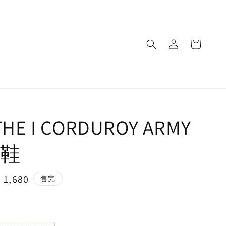
THE I CORDUROY ARMY
鞋
e
 1,680
售完
ce