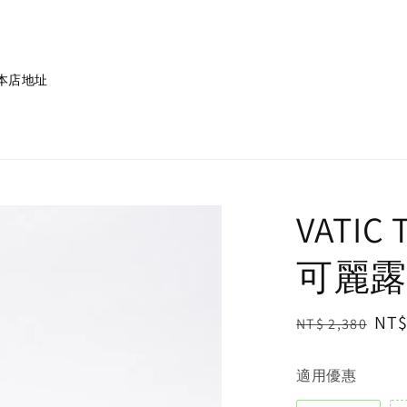
本店地址
VATIC 
可麗露
Regular
Sal
NT$
NT$ 2,380
price
pri
適用優惠