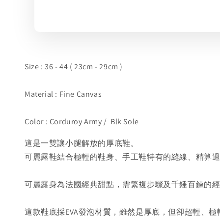
Size : 36 - 44 ( 23cm - 29cm )
Material : Fine Canvas
Color : Corduroy Army / Blk Sole
這是一雙讓小腿解放的厚底鞋。
可麗露鞋結合極輕的鞋身、手工鞋特有的縫線、精算
可麗露身為法國經典甜點，需繁複步驟及千錘百鍊的經
這款鞋底採EVA發泡材質，雖然是厚底，但卻超輕、極