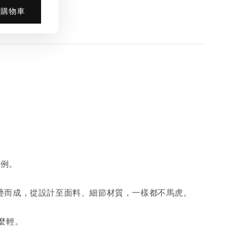
入購物車
比例。
堆疊而成，從設計至面料、細節材質，一樣都不馬虎。
麼輕。