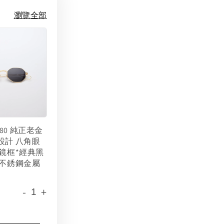
瀏覽全部
 1980 純正老金
設計 八角眼
金鏡框*經典黑
 不銹鋼金屬
-
+