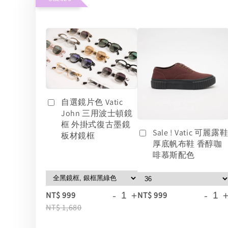
自選鏡片色 Vatic
John 三用波士頓鏡
框 外掛式復古墨鏡
Sale ! Vatic 可麗露
板材鏡框
厚底帆布鞋 香醇咖
啡慕斯配色
-
+
-
NT$ 999
NT$ 999
NT$ 1,680