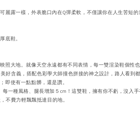
可麗露一樣，外表脆口內在Q彈柔軟，不僅讓你在人生苦短的
的厚底鞋。
，映照大地。就像天空永遠都有不同表情，每一雙渲染鞋個性
運的美好含義，搭配色彩學大師撞色拼接的神之設計，路人看到都
讚；即使有一點點髒，還是讚。
、每一種風格、腿長增加５cm！這雙鞋，擁有你不虧，沒入手
g，不費力輕飄飄抵達目的地。