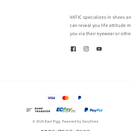
VATIC specializes in shoes a
can reveal you life attitude 
you via their eyewear or oth
© 2026 Raul Pigg. Powered by
EasyStore