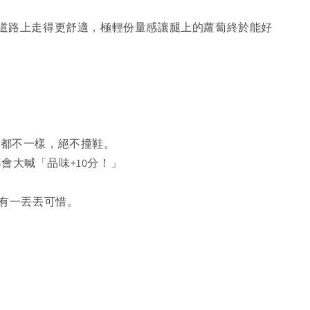
道路上走得更舒適，極輕份量感讓腿上的蘿蔔終於能好
也都不一樣，絕不撞鞋。
會大喊「品味+10分！」
有一丟丟可惜。