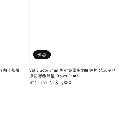
優惠
 香醇咖啡慕斯
Vatic Soto 8mm 黑框波爾多酒紅鏡片 法式皇冠
厚切膠卷墨鏡 Crown Panto
Regular
Sale
NT$ 2,880
NT$ 3,180
price
price