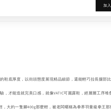
加
過的鞋底厚度，以街頭態度展現精品細節，還能輕巧拉長腿部
驗，才能造就完美口感，就像VATIC可麗露鞋，經層層工序
輕，大約一隻腳400g那麼輕，被老闆暱稱為拳界羽量級拳王那