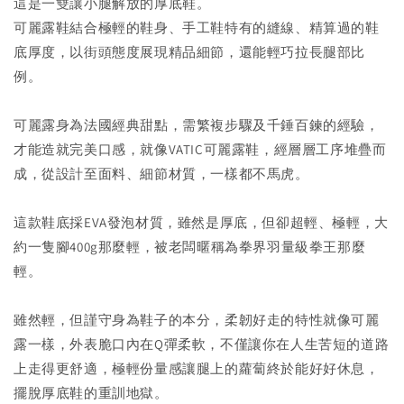
這是一雙讓小腿解放的厚底鞋。
可麗露鞋結合極輕的鞋身、手工鞋特有的縫線、精算過的鞋
底厚度，以街頭態度展現精品細節，還能輕巧拉長腿部比
例。
可麗露身為法國經典甜點，需繁複步驟及千錘百鍊的經驗，
才能造就完美口感，就像VATIC可麗露鞋，經層層工序堆疊而
成，從設計至面料、細節材質，一樣都不馬虎。
這款鞋底採EVA發泡材質，雖然是厚底，但卻超輕、極輕，大
約一隻腳400g那麼輕，被老闆暱稱為拳界羽量級拳王那麼
輕。
雖然輕，但謹守身為鞋子的本分，柔韌好走的特性就像可麗
露一樣，外表脆口內在Q彈柔軟，不僅讓你在人生苦短的道路
上走得更舒適，極輕份量感讓腿上的蘿蔔終於能好好休息，
擺脫厚底鞋的重訓地獄。