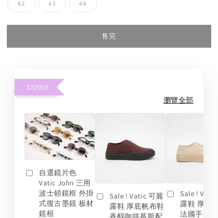
42
43
44
售完
SS2026
瀏覽全部
自選鏡片色
Vatic John 三用
波士頓鏡框 外掛
Sale ! Vat
Sale ! Vatic 可麗
式復古墨鏡 板材
露鞋 厚底
露鞋 厚底帆布鞋
鏡框
法國手工
香醇咖啡慕斯配