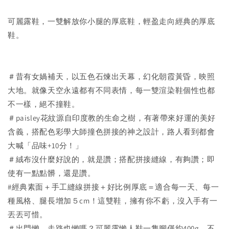
可麗露鞋，一雙解放你小腿的厚底鞋，輕盈走向經典的厚底
鞋。
＃昔有女媧補天，以五色石煉出天幕，幻化朝霞黃昏，映照
大地。就像天空永遠都有不同表情，每一雙渲染鞋個性也都
不一樣，絕不撞鞋。
＃paisley花紋源自印度教的生命之樹，有著帶來好運的美好
含義，搭配色彩學大師撞色拼接的神之設計，路人看到都會
大喊「品味+10分！」
＃絨布沒什麼好說的，就是讚；搭配拼接縫線，有夠讚；即
使有一點點髒，還是讚。
#經典素面＋手工縫線拼接＋好比例厚底＝適合每一天、每一
種風格、腿長增加５cm！這雙鞋，擁有你不虧，沒入手有一
丟丟可惜。
＃出門懶，走路也懶嗎？可麗露懶人鞋一隻腳僅約400g，不