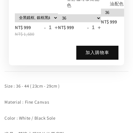
油配色
色
-
NT$ 999
-
+
-
+
NT$ 999
NT$ 999
NT$ 1,680
加入購物車
Size : 36 - 44 ( 23cm - 29cm )
Material : Fine Canvas
Color : White / Black Sole