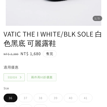
1
/5
VATIC THE I WHITE/BLK SOLE 白
色黑底 可麗露鞋
Regular
Sale
NT$ 1,680
售完
NT$ 2,380
price
price
適用優惠
SS2026
兩件再95折優惠
Size
36
37
38
39
40
41