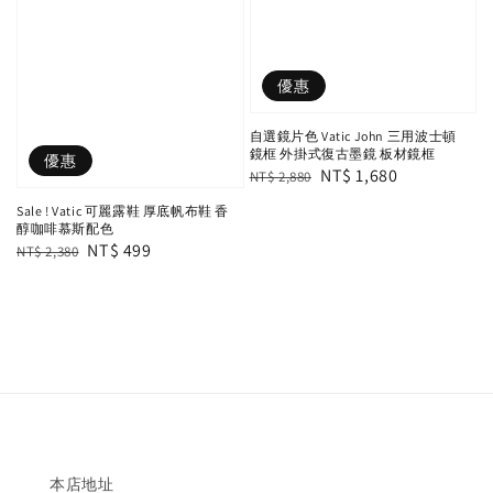
優惠
自選鏡片色 Vatic John 三用波士頓
鏡框 外掛式復古墨鏡 板材鏡框
優惠
Regular
Sale
NT$ 1,680
NT$ 2,880
price
price
Sale ! Vatic 可麗露鞋 厚底帆布鞋 香
醇咖啡慕斯配色
Regular
Sale
NT$ 499
NT$ 2,380
price
price
本店地址