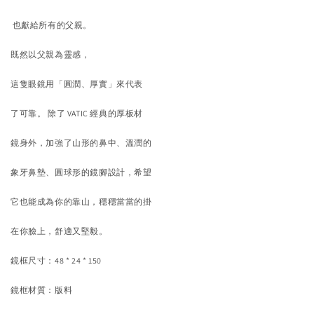
也獻給所有的父親。
既然以父親為靈感，
這隻眼鏡用「圓潤、厚實」來代表
了可靠。 除了 VATIC 經典的厚板材
鏡身外，加強了山形的鼻中、溫潤的
象牙鼻墊、
圓球形的鏡腳設計，希望
它也能成為你的靠山，
穩穩當當的掛
在你臉上，舒適又堅毅。
鏡框尺寸：48 * 24 * 150
鏡框材質：版料