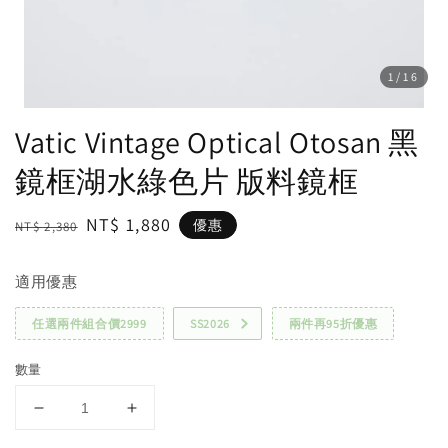
1
/16
Vatic Vintage Optical Otosan 黑
鏡框湖水綠色片 版料鏡框
Regular
Sale
NT$ 1,880
優惠
NT$ 2,380
price
price
適用優惠
任選兩件組合價2999
SS2026
兩件再95折優惠
數量