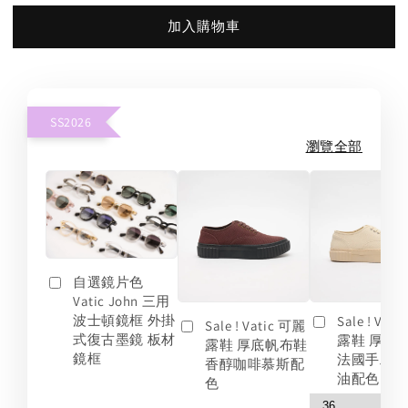
加入購物車
SS2026
瀏覽全部
自選鏡片色
Vatic John 三用
波士頓鏡框 外掛
Sale ! Vat
Sale ! Vatic 可麗
式復古墨鏡 板材
露鞋 厚底
露鞋 厚底帆布鞋
鏡框
法國手工
香醇咖啡慕斯配
油配色
色