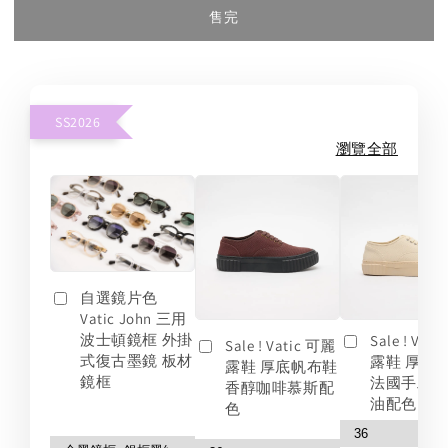
售完
SS2026
瀏覽全部
自選鏡片色
Vatic John 三用
波士頓鏡框 外掛
Sale ! Vat
Sale ! Vatic 可麗
式復古墨鏡 板材
露鞋 厚底
露鞋 厚底帆布鞋
鏡框
法國手工
香醇咖啡慕斯配
油配色
色