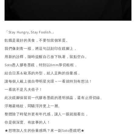
「Stay Hungry, Stay Foolish.」
飢餓是最好的美食，不要怕當個笨蛋。
我們像刺青一樣，將這句話刻印在鏡腳上，
用新的詮釋，
隨時提醒自己放下執著，留點空白。
Soto愚人膠卷墨鏡，特別以8mm厚切粗框，
結合日系＆
歐系的外型，給人足夠的份量感，
讓每個人戴上後自帶明星光環～
一看就特別有想法！
一看就不是凡夫俗子！
此次鏡腳保留前一代膠卷墨鏡的透明插蕊，還有止滑切線、
浮雕菱格紋，悶騷浮誇更上一層。
整體除了時髦外更有年代感，
讓人一眼就能看出，
你是個深度、有故事的人！
★想增加人生的份量感嗎？來一副Soto墨鏡吧★