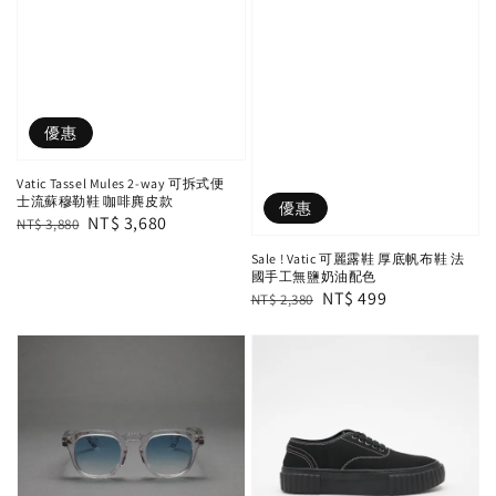
優惠
Vatic Tassel Mules 2-way 可拆式便
士流蘇穆勒鞋 咖啡麂皮款
優惠
Regular
Sale
NT$ 3,680
NT$ 3,880
price
price
Sale ! Vatic 可麗露鞋 厚底帆布鞋 法
國手工無鹽奶油配色
Regular
Sale
NT$ 499
NT$ 2,380
price
price