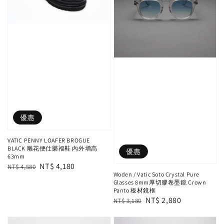
優惠
VATIC PENNY LOAFER BROGUE
BLACK 雕花便仕樂福鞋 內外增高
優惠
63mm
Regular
Sale
NT$ 4,180
NT$ 4,580
Woden / Vatic Soto Crystal Pure
price
price
Glasses 8mm厚切膠卷墨鏡 Crown
Panto 板材鏡框
Regular
Sale
NT$ 2,880
NT$ 3,180
price
price