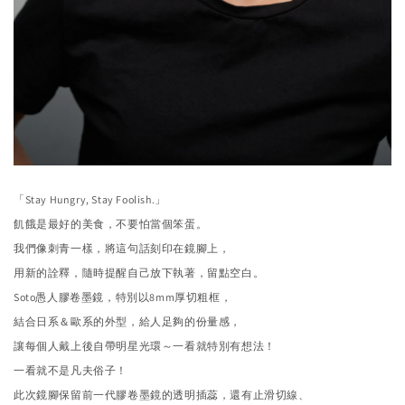
「Stay Hungry, Stay Foolish.」
飢餓是最好的美食，不要怕當個笨蛋。
我們像刺青一樣，將這句話刻印在鏡腳上，
用新的詮釋，
隨時提醒自己放下執著，留點空白。
Soto愚人膠卷墨鏡，特別以8mm厚切粗框，
結合日系＆
歐系的外型，給人足夠的份量感，
讓每個人戴上後自帶明星光環～
一看就特別有想法！
一看就不是凡夫俗子！
此次鏡腳保留前一代膠卷墨鏡的透明插蕊，還有止滑切線、