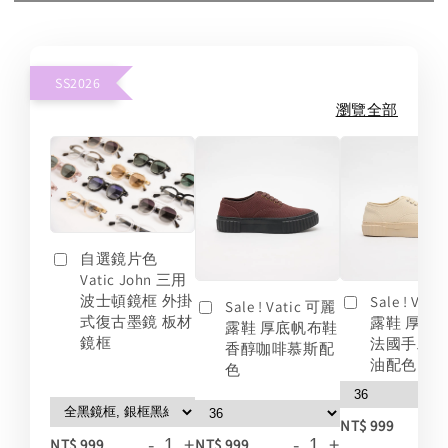
SS2026
瀏覽全部
自選鏡片色
Vatic John 三用
波士頓鏡框 外掛
Sale ! Vat
Sale ! Vatic 可麗
式復古墨鏡 板材
露鞋 厚底
露鞋 厚底帆布鞋
鏡框
法國手工
香醇咖啡慕斯配
油配色
色
-
NT$ 999
-
+
-
+
NT$ 999
NT$ 999