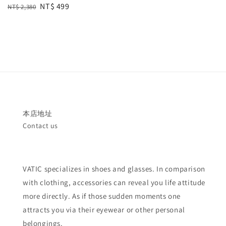
Regular
Sale
NT$ 499
NT$ 2,380
price
price
本店地址
Contact us
VATIC specializes in shoes and glasses. In comparison
with clothing, accessories can reveal you life attitude
more directly. As if those sudden moments one
attracts you via their eyewear or other personal
belongings.