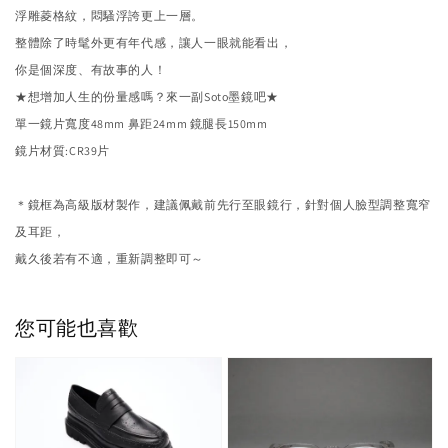
浮雕菱格紋，悶騷浮誇更上一層。
整體除了時髦外更有年代感，
讓人一眼就能看出，
你是個深度、有故事的人！
★想增加人生的份量感嗎？來一副Soto墨鏡吧★
單一鏡片寬度48mm 鼻距24mm 鏡腿長150mm
鏡片材質:CR39片
＊鏡框為高級版材製作，建議佩戴前先行至眼鏡行，
針對個人臉型調整寬窄
及耳距，
戴久後若有不適，重新調整即可～
您可能也喜歡