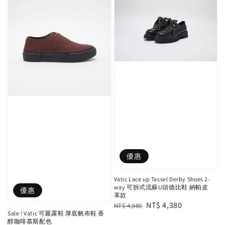
優惠
Vatic Lace up Tassel Derby Shoes 2-
way 可拆式流蘇U頭德比鞋 納帕皮
優惠
革款
Regular
Sale
NT$ 4,380
NT$ 4,580
Sale ! Vatic 可麗露鞋 厚底帆布鞋 香
price
price
醇咖啡慕斯配色