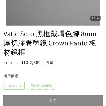
1
/14
Vatic Soto 黑框戴瑁色腳 8mm
厚切膠卷墨鏡 Crown Panto 板
材鏡框
Regular
Sale
NT$ 2,880
售完
NT$ 3,180
price
price
適用優惠
SS2026
兩件再95折優惠
售完