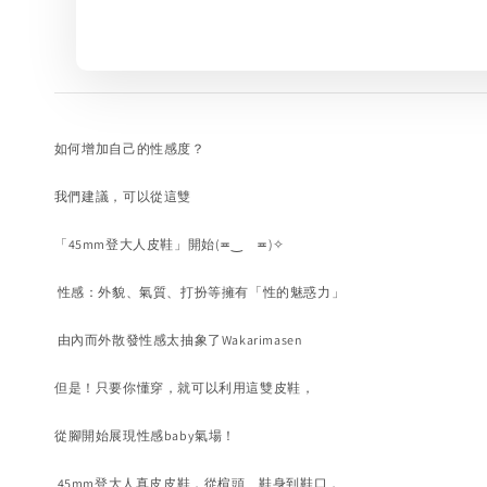
如何增加自己的性感度？
我們建議，可以從這雙
「45mm登大人皮鞋」開始(≖‿ゝ≖)
✧
性感：外貌、氣質、打扮等擁有「性的魅惑力」
由內而外散發性感太抽象了Wakarimasen
但是！只要你懂穿，就可以利用這雙皮鞋，
從腳開始展現性感baby氣場！
45mm登大人真皮皮鞋，從楦頭、鞋身到鞋口，