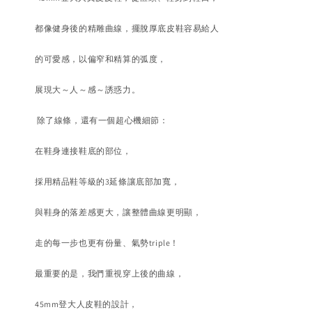
都像健身後的精雕曲線，擺脫厚底皮鞋容易給人
的可愛感，以偏窄和精算的弧度，
展現大～人～感～誘惑力。
除了線條，還有一個超心機細節：
在鞋身連接鞋底的部位，
採用精品鞋等級的3延條讓底部加寬，
與鞋身的落差感更大，
讓整體曲線更明顯，
走的每一步也更有份量、氣勢triple！
最重要的是，我們重視穿上後的曲線，
4
5mm登大人皮鞋的設計，