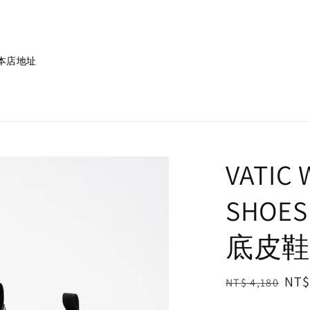
本店地址
VATIC
SHOES
底皮鞋
Regular
Sal
NT$
NT$ 4,180
price
pri