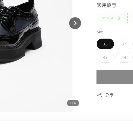
適用優惠
SS2026
Size
36
37
43
44
分享
1
/4