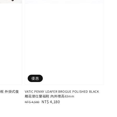
優惠
頓鏡框 外掛式復
VATIC PENNY LOAFER BROGUE POLISHED BLACK
雕花便仕樂福鞋 內外增高63mm
Regular
Sale
NT$ 4,180
NT$ 4,580
price
price