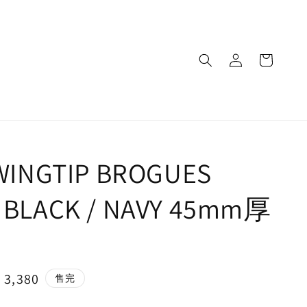
 WINGTIP BROGUES
 BLACK / NAVY 45mm厚
e
 3,380
售完
ce