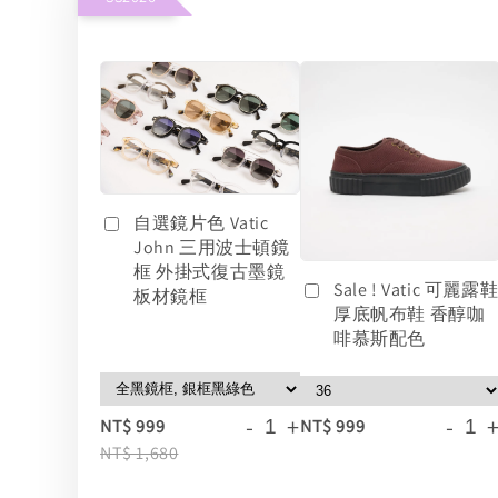
自選鏡片色 Vatic
John 三用波士頓鏡
框 外掛式復古墨鏡
Sale ! Vatic 可麗露
板材鏡框
厚底帆布鞋 香醇咖
啡慕斯配色
-
+
-
NT$ 999
NT$ 999
NT$ 1,680