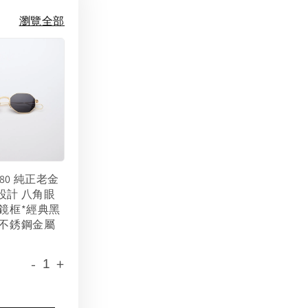
瀏覽全部
 1980 純正老金
設計 八角眼
金鏡框*經典黑
 不銹鋼金屬
-
+