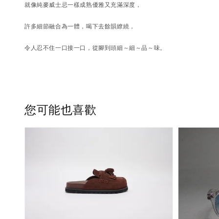
就像純麥威士忌一樣成熟優雅又充滿深度，
許多細節融合
為一體，
喝下去餘韻繚繞，
令人忍不住一口接一口，從腳到頭細～細～品～
味。
您可能也喜歡