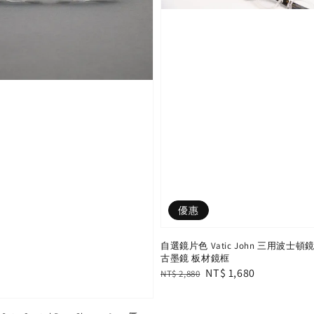
優惠
自選鏡片色 Vatic John 三用波士
古墨鏡 板材鏡框
Regular
Sale
NT$ 1,680
NT$ 2,880
price
price