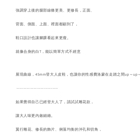
強調穿上後的腿部線條更美、更修長，
正
面、
背面、側面、上面、裡面都顧到了，
鞋口設計也讓腳踝看起來更瘦。
就像合身的白T，能以簡單方式不經意
展現曲線，4
5mm登大人皮鞋，
也讓你的性感費洛蒙在走踏之間up～up
-----------------------------
如果覺得自己已經登大人了，請試試雕花款，
讓大人味更內斂細緻。
翼行雕花、修長的飾片、俐落均衡的沖孔和切角，