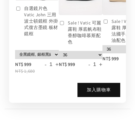
自選鏡片色
Vatic John 三用
波士頓鏡框 外掛
Sale ! Vat
Sale ! Vatic 可麗
式復古墨鏡 板材
露鞋 厚底
露鞋 厚底帆布鞋
鏡框
法國手工
香醇咖啡慕斯配
油配色
色
-
NT$ 999
-
+
-
+
NT$ 999
NT$ 999
NT$ 1,680
加入購物車